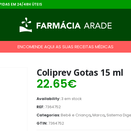
IDAS EM 24/48H ÚTEIS
ENCOMENDE AQUI AS SUAS RECEITAS MÉDICAS
Coliprev Gotas 15 ml
22.65
€
Availability:
3 em stock
REF:
7364752
Categorias:
Bebé e Criança
,
Marca
,
Sistema Dige
GTIN:
7364752