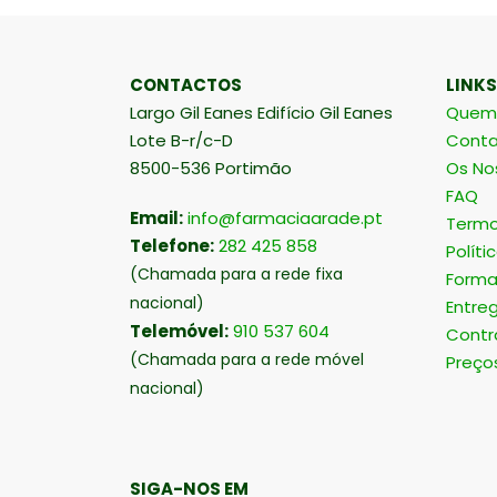
CONTACTOS
LINKS
Largo Gil Eanes Edifício Gil Eanes
Quem
Lote B-r/c-D
Conta
8500-536 Portimão
Os No
FAQ
Email:
info@farmaciaarade.pt
Termo
Telefone:
282 425 858
Políti
(Chamada para a rede fixa
Forma
nacional)
Entre
Telemóvel:
910 537 604
Contr
(Chamada para a rede móvel
Preço
nacional)
SIGA-NOS EM