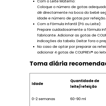
Com o Leite Materno:
Coloque o número de gotas adequado 
dê directamente na boca do bebé segu
idade e número de gotas por refeição
Com a Fórmula Infantil (Pó ou Leite):
Prepare cuidadosamente a fórmula inf
fabricante. Adicionar as gotas de COL
indicações da tabela. Deitar fora o pre
No caso de optar por preparar as re
adicionar 4 gotas de COLIPREV® ao leite
Toma diária recomenda
Quantidade de
Idade
leite/refeição
0-2 semanas
60-90 ml