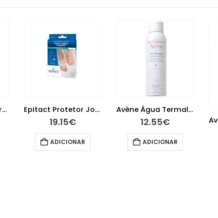
Avene Hydrance Creme Rico 40 ml
Epitact Protetor Joanetes Tamanho M
Avène Água Termal 150ml
19.15
€
12.55
€
ADICIONAR
ADICIONAR