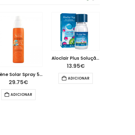
Aloclair Plus Solução Oral 60 ml
13.95
€
Avène Solar Spray 50+ Criança 200 ml
6.1
ADICIONAR
29.75
€
ADIC
ADICIONAR