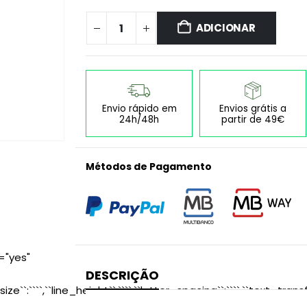
ADICIONAR
Envio rápido em
Envios grátis a
24h/48h
partir de 49€
Métodos de Pagamento
="yes"
DESCRIÇÃO
size``:````,``line_height``:````,``letter_spacing``:````,``text_transf