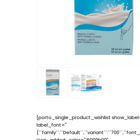
[porto_single_product_wishlist show_label
label_font="
{``family``:``Default``,``variant``:``700``,``font_
icon_added_color="#009b00"